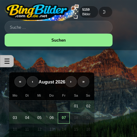
5159
🌙
Bilder
Suchen
☰
August 2026
«
‹
›
»
Mo
Di
Mi
Do
Fr
Sa
So
01
02
03
04
05
06
07
08
09
10
11
12
13
14
15
16