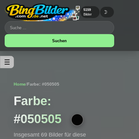
5159
🌙
Bilder
Suchen
☰
Home
/
Farbe: #050505
Farbe:
#050505
Insgesamt 69 Bilder für diese