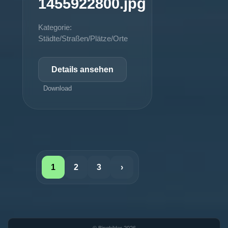
1455922800.jpg
Kategorie:
Städte/Straßen/Plätze/Orte
Details ansehen
Download
1
2
3
›