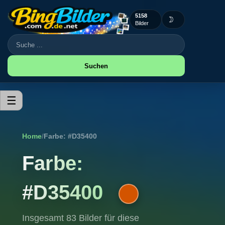
5158
🌙
Bilder
Suchen
☰
Home
/
Farbe: #D35400
Farbe:
#D35400
Insgesamt 83 Bilder für diese